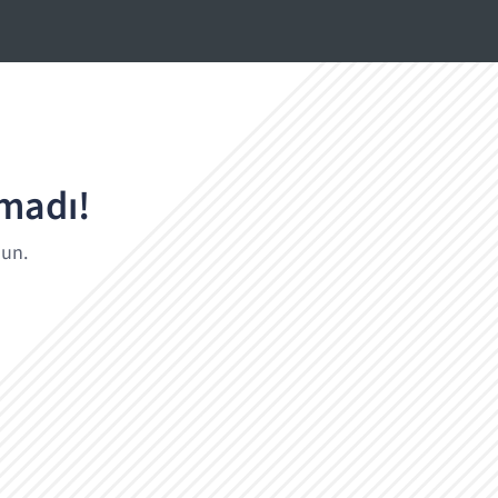
amadı!
lun.