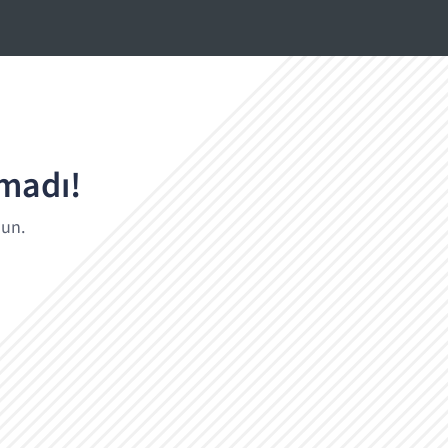
amadı!
lun.