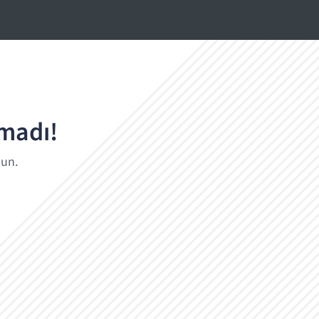
amadı!
lun.