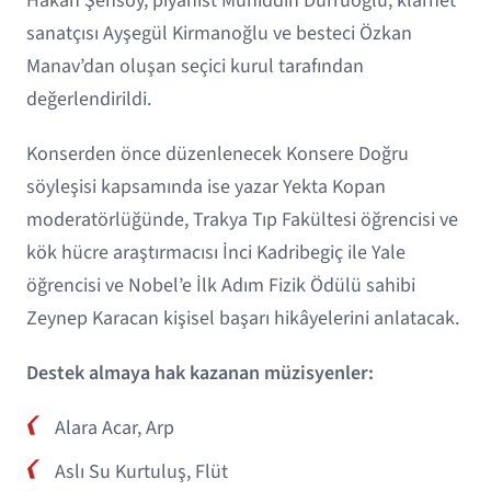
Hakan Şensoy, piyanist Muhiddin Dürrüoğlu, klarnet
sanatçısı Ayşegül Kirmanoğlu ve besteci Özkan
Manav’dan oluşan seçici kurul tarafından
değerlendirildi.
Konserden önce düzenlenecek Konsere Doğru
söyleşisi kapsamında ise yazar Yekta Kopan
moderatörlüğünde, Trakya Tıp Fakültesi öğrencisi ve
kök hücre araştırmacısı İnci Kadribegiç ile Yale
öğrencisi ve Nobel’e İlk Adım Fizik Ödülü sahibi
Zeynep Karacan kişisel başarı hikâyelerini anlatacak.
Destek almaya hak kazanan müzisyenler:
Alara Acar, Arp
Aslı Su Kurtuluş, Flüt