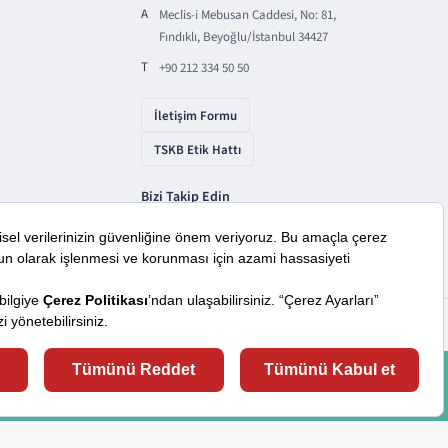
A
Meclis-i Mebusan Caddesi, No: 81,
Fındıklı, Beyoğlu/İstanbul 34427
T
+90 212 334 50 50
İletişim Formu
TSKB Etik Hattı
Bizi Takip Edin
araçlardan faydalanıyoruz. Lütfen daha fazla bilgi almak