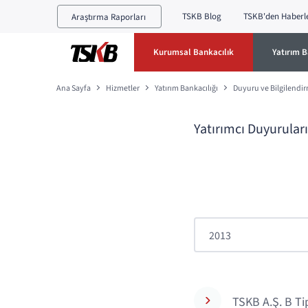
TSKB Blog
TSKB'den Haberl
Araştırma Raporları
Kurumsal Bankacılık
Yatırım B
Ana Sayfa
Hizmetler
Yatırım Bankacılığı
Duyuru ve Bilgilendi
Yatırımcı Duyuruları
TSKB A.Ş. B Ti