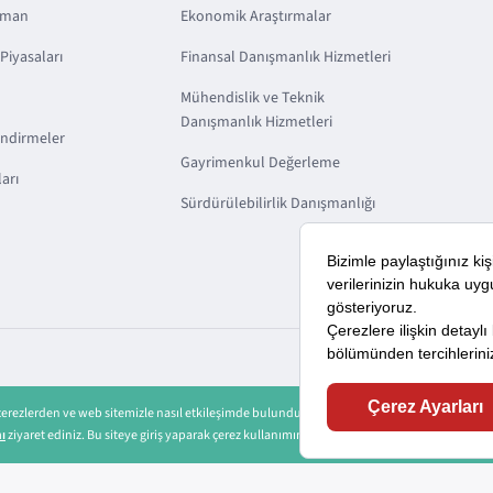
sman
Ekonomik Araştırmalar
Piyasaları
Finansal Danışmanlık Hizmetleri
Mühendislik ve Teknik
Danışmanlık Hizmetleri
endirmeler
Gayrimenkul Değerleme
arı
Sürdürülebilirlik Danışmanlığı
KVKK
Sorumluluk
Bilgi Toplumu Hizmetleri
 çerezlerden ve web sitemizle nasıl etkileşimde bulunduğunuza ilişkin verileri kaydedecek 
nı
ziyaret ediniz. Bu siteye giriş yaparak çerez kullanımını kabul etmiş sayılıyorsunuz.