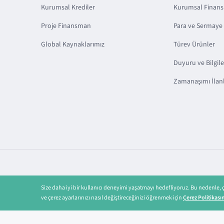
Kurumsal Krediler
Kurumsal Finan
Proje Finansman
Para ve Sermaye 
Global Kaynaklarımız
Türev Ürünler
Duyuru ve Bilgil
Zamanaşımı İlanl
Copyright © 2025 TSKB A.Ş.
Gizlilik Politikamız
Size daha iyi bir kullanıcı deneyimi yaşatmayı hedefliyoruz. Bu nedenle,
ve çerez ayarlarınızı nasıl değiştireceğinizi öğrenmek için
Çerez Politikası