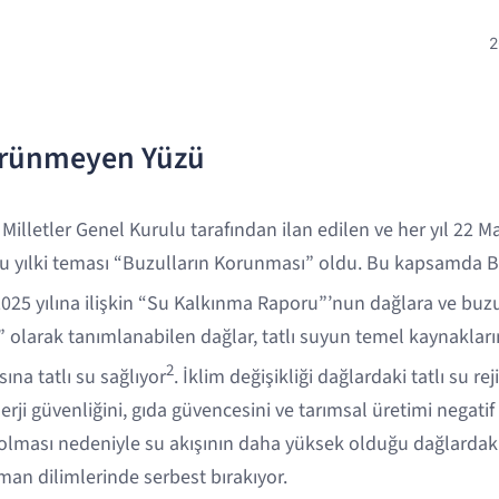
2
örünmeyen Yüzü
 Milletler Genel Kurulu tarafından ilan edilen ve her yıl 22 
yılki teması “Buzulların Korunması” oldu. Bu kapsamda Bir
025 yılına ilişkin “Su Kalkınma Raporu”’nun dağlara ve buzu
 olarak tanımlanabilen dağlar, tatlı suyun temel kaynakları
2
na tatlı su sağlıyor
. İklim değişikliği dağlardaki tatlı su re
erji güvenliğini, gıda güvencesini ve tarımsal üretimi negatif e
lması nedeniyle su akışının daha yüksek olduğu dağlardaki
an dilimlerinde serbest bırakıyor.