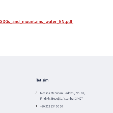
S/SDGs_and_mountains_water_EN.pdf
İletişim
A
Meclis-i Mebusan Caddesi, No: 81,
Fındıklı, Beyoğlu/İstanbul 34427
T
+90 212 334 50 50