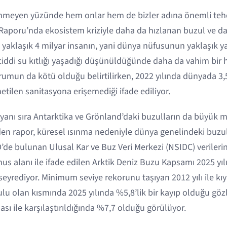
nmeyen yüzünde hem onlar hem de bizler adına önemli tehdit
aporu’nda ekosistem kriziyle daha da hızlanan buzul ve dağ
 yaklaşık 4 milyar insanın, yani dünya nüfusunun yaklaşık yar
ciddi su kıtlığı yaşadığı düşünüldüğünde daha da vahim bir h
durumun da kötü olduğu belirtilirken, 2022 yılında dünyada 3,
netilen sanitasyona erişemediği ifade ediliyor.
yanı sıra Antarktika ve Grönland’daki buzulların da büyük mi
den rapor, küresel ısınma nedeniyle dünya genelindeki buzul
ABD’de bulunan Ulusal Kar ve Buz Veri Merkezi (NSIDC) veriler
s alanı ile ifade edilen Arktik Deniz Buzu Kapsamı 2025 yıl
eyrediyor. Minimum seviye rekorunu taşıyan 2012 yılı ile kı
u olan kısmında 2025 yılında %5,8’lik bir kayıp olduğu göz
ası ile karşılaştırıldığında %7,7 olduğu görülüyor.