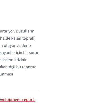
rtırıyor. Buzulların
 halde kalan toprak)
en oluyor ve deniz
şayanlar için bir sorun
osistem krizinin
ıkarıldığı bu raporun
orunması
evelopment-report-