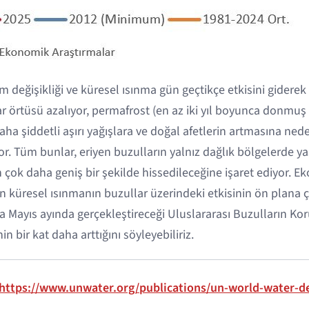
 değişikliği ve küresel ısınma gün geçtikçe etkisini giderek a
ar örtüsü azalıyor, permafrost (en az iki yıl boyunca donmuş
ha şiddetli aşırı yağışlara ve doğal afetlerin artmasına ned
or. Tüm bunlar, eriyen buzulların yalnız dağlık bölgelerde ya
n çok daha geniş bir şekilde hissedileceğine işaret ediyor. Ek
n küresel ısınmanın buzullar üzerindeki etkisinin ön plana ç
da Mayıs ayında gerçekleştireceği Uluslararası Buzulların K
 bir kat daha arttığını söyleyebiliriz.
https://www.unwater.org/publications/un-world-water-d