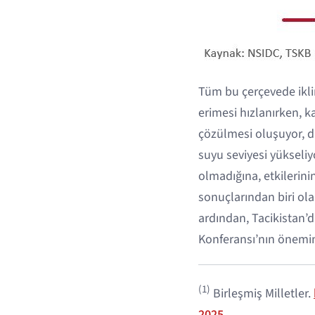
Tüm bu çerçevede iklim
erimesi hızlanırken, k
çözülmesi oluşuyor, da
suyu seviyesi yükseliy
olmadığına, etkilerini
sonuçlarından biri ola
ardından, Tacikistan’
Konferansı’nın öneminin
(1)
Birleşmiş Milletler.
2025