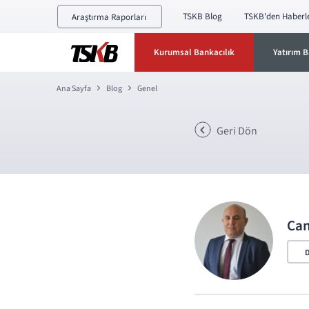
TSKB Blog
TSKB'den Haberl
Araştırma Raporları
Kurumsal Bankacılık
Yatırım B
Ana Sayfa
Blog
Genel
Geri Dön
Ca
D