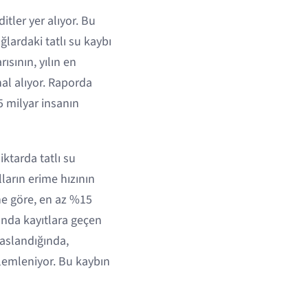
ler yer alıyor. Bu
lardaki tatlı su kaybı
ısının, yılın en
al alıyor. Raporda
5 milyar insanın
ktarda tatlı su
ların erime hızının
ine göre, en az %15
ında kayıtlara geçen
yaslandığında,
lemleniyor. Bu kaybın