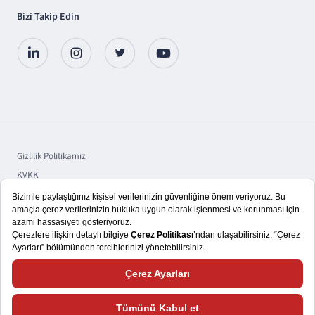
Bizi Takip Edin
Gizlilik Politikamız
KVKK
Sorumluluk
Bilgi Toplumu Hizmetleri
Copyright © 2025 TSKB A.Ş.
Size daha iyi bir kullanıcı deneyimi yaşatmayı hedefliyoruz. Bu nedenle,
çerezlerden ve web sitemizle nasıl etkileşimde bulunduğunuza ilişkin verileri