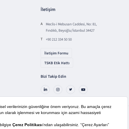
İletişim
A
Meclis-i Mebusan Caddesi, No: 81,
Fındıklı, Beyoğlu/İstanbul 34427
T
+90 212 334 50 50
İletişim Formu
TSKB Etik Hattı
Bizi Takip Edin