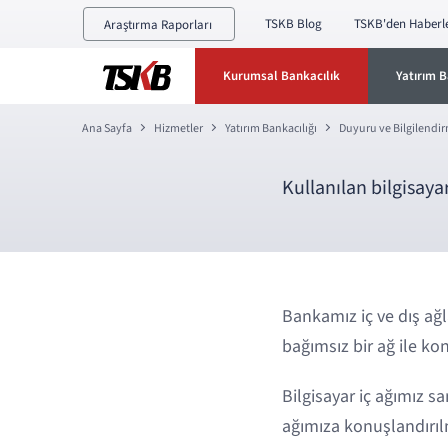
TSKB Blog
TSKB'den Haberl
Araştırma Raporları
Kurumsal Bankacılık
Yatırım B
Ana Sayfa
Hizmetler
Yatırım Bankacılığı
Duyuru ve Bilgilendi
Kullanılan bilgisayar
Bankamız iç ve dış ağl
bağımsız bir ağ ile ko
Bilgisayar iç ağımız s
ağımıza konuşlandırılm