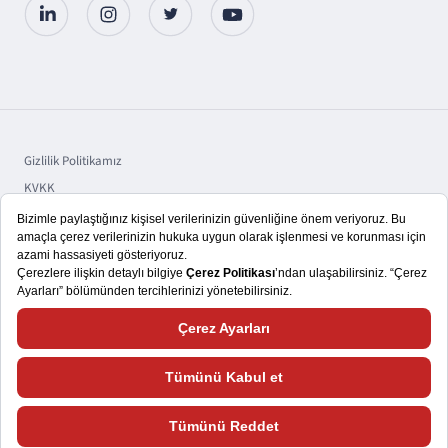
Gizlilik Politikamız
KVKK
Sorumluluk
Bilgi Toplumu Hizmetleri
Copyright © 2025 TSKB A.Ş.
Size daha iyi bir kullanıcı deneyimi yaşatmayı hedefliyoruz. Bu nedenle,
çerezlerden ve web sitemizle nasıl etkileşimde bulunduğunuza ilişkin verileri
kaydedecek araçlardan faydalanıyoruz. Lütfen daha fazla bilgi almak ve çerez
ayarlarınızı nasıl değiştireceğinizi öğrenmek için
Çerez Politikasını
ziyaret
ediniz. Bu siteye giriş yaparak çerez kullanımını kabul etmiş sayılıyorsunuz.