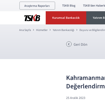
TSKB Blog
TSKB'den Haberl
Araştırma Raporları
Kurumsal Bankacılık
Yatırım B
Ana Sayfa
Hizmetler
Yatırım Bankacılığı
Duyuru ve Bilgilendi
Geri Dön
Kahramanmara
Değerlendirm
25 Aralık 2023