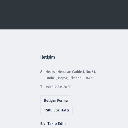
İletişim
A
Meclis-i Mebusan Caddesi, No: 81,
Fındıklı, Beyoğlu/İstanbul 34427
T
+90 212 334 50 50
İletişim Formu
TSKB Etik Hattı
Bizi Takip Edin