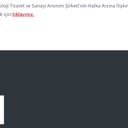
oji Ticaret ve Sanayi Anonim Şirketi’nin Halka Arzına İlişki
k için
tıklayınız.