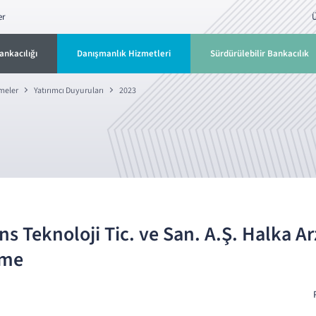
er
Ü
ankacılığı
Danışmanlık Hizmetleri
Sürdürülebilir Bankacılık
rmeler
Yatırımcı Duyuruları
2023
s Teknoloji Tic. ve San. A.Ş. Halka Arz
ame