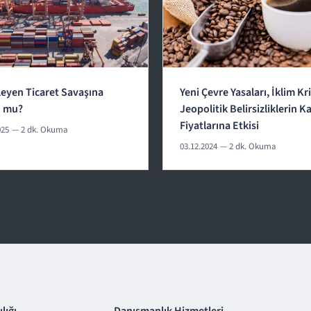
leyen Ticaret Savaşına
Yeni Çevre Yasaları, İklim Kri
u mu?
Jeopolitik Belirsizliklerin K
Fiyatlarına Etkisi
025
— 2 dk. Okuma
03.12.2024
— 2 dk. Okuma