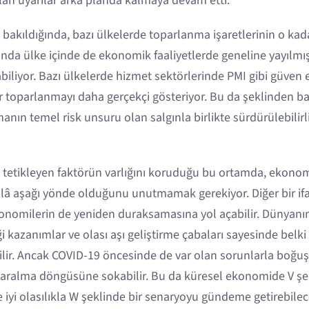
ılan uyarılar arka planda kalmaya devam etti.
 bakıldığında, bazı ülkelerde toparlanma işaretlerinin o ka
nda ülke içinde de ekonomik faaliyetlerde geneline yayılm
abiliyor. Bazı ülkelerde hizmet sektörlerinde PMI gibi güven
ir toparlanmayı daha gerçekçi gösteriyor. Bu da şeklinden b
nın temel risk unsuru olan salgınla birlikte sürdürülebilirl
zi tetikleyen faktörün varlığını koruduğu bu ortamda, ekon
hâlâ aşağı yönde olduğunu unutmamak gerekiyor. Diğer bir if
onomilerin de yeniden duraksamasına yol açabilir. Dünyanın 
 kazanımlar ve olası aşı geliştirme çabaları sayesinde belk
lir. Ancak COVID-19 öncesinde de var olan sorunlarla boğu
daralma döngüsüne sokabilir. Bu da küresel ekonomide V şe
iyi olasılıkla W şeklinde bir senaryoyu gündeme getirebilece