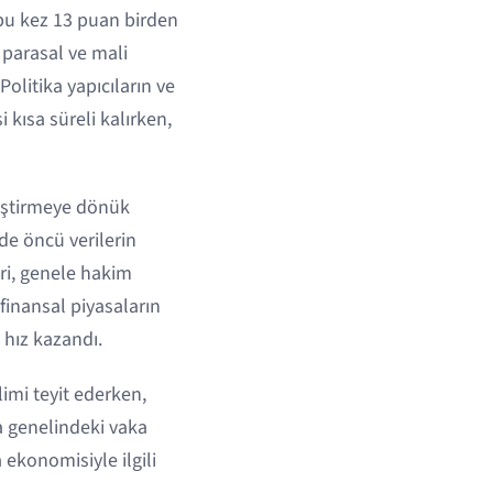
 bu kez 13 puan birden
 parasal ve mali
olitika yapıcıların ve
 kısa süreli kalırken,
leştirmeye dönük
de öncü verilerin
ri, genele hakim
 finansal piyasaların
hız kazandı.
imi teyit ederken,
a genelindeki vaka
 ekonomisiyle ilgili