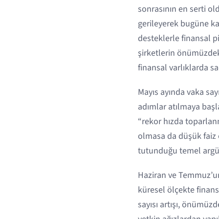
sonrasının en serti o
gerileyerek bugüne kad
desteklerle finansal p
şirketlerin önümüzdeki
finansal varlıklarda s
Mayıs ayında vaka say
adımlar atılmaya başla
“rekor hızda toparlan
olmasa da düşük faiz or
tutunduğu temel argüm
Haziran ve Temmuz’un g
küresel ölçekte finan
sayısı artışı, önümüzd