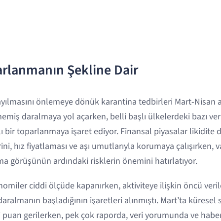
rlanmanın Şekline Dair
ayılmasını önlemeye dönük karantina tedbirleri Mart-Nisan 
miş daralmaya yol açarken, belli başlı ülkelerdeki bazı veri
ı bir toparlanmaya işaret ediyor. Finansal piyasalar likidite 
ini, hız fiyatlaması ve aşı umutlarıyla korumaya çalışırken, v
ma görüşünün ardındaki risklerin önemini hatırlatıyor.
onomiler ciddi ölçüde kapanırken, aktiviteye ilişkin öncü ve
aralmanın başladığının işaretleri alınmıştı. Mart’ta küresel s
 7 puan gerilerken, pek çok raporda, veri yorumunda ve ha