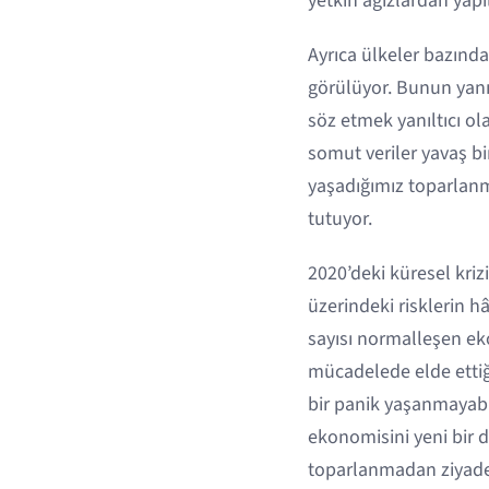
yetkin ağızlardan yap
Ayrıca ülkeler bazında
görülüyor. Bunun yanı
söz etmek yanıltıcı ol
somut veriler yavaş b
yaşadığımız toparlanma
tutuyor.
2020’deki küresel kri
üzerindeki risklerin 
sayısı normalleşen ek
mücadelede elde ettiği
bir panik yaşanmayabi
ekonomisini yeni bir 
toparlanmadan ziyade 