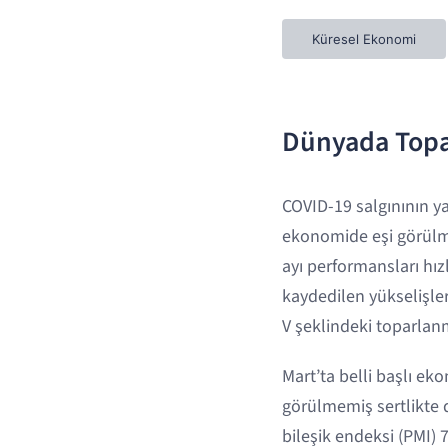
Küresel Ekonomi
Dünyada Topa
COVID-19 salgınının y
ekonomide eşi görülme
ayı performansları hızl
kaydedilen yükselişler
V şeklindeki toparlan
Mart’ta belli başlı ek
görülmemiş sertlikte d
bileşik endeksi (PMI)