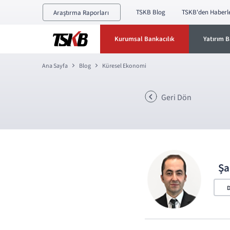
TSKB Blog
TSKB'den Haberl
Araştırma Raporları
Kurumsal Bankacılık
Yatırım B
Ana Sayfa
Blog
Küresel Ekonomi
Geri Dön
Şa
D