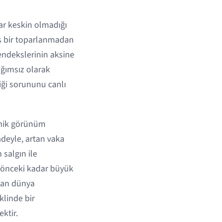
dar keskin olmadığı
ış bir toparlanmadan
 endekslerinin aksine
ağımsız olarak
iği sorununu canlı
omik görünüm
adeyle, artan vaka
salgın ile
i önceki kadar büyük
şan dünya
klinde bir
ktir.