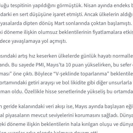
lduğu tespitinin yapıldığını görmüştük. Nisan ayında endeks
arki en sert düşüşüne işaret etmişti. Ancak ülkelerin aldığı
iyasalarda dipten dönüş Mart sonlarında çoktan başlamıştı. P
 döneme ilişkin olumsuz beklentilerinin fiyatlamalara etkisi
adece yavaşlamaya yol açmıştı.
ısındaki artış hız keserken ülkelerde günlük hayatı normal
ndı. Bu sayede PMI, Mayıs’ta 10 puan yükselirken, bu sefer 
ması” öne çıktı. Böylece “V-şeklinde toparlanma” beklentile
tamındaki getiri arayışı ve bol likidite gibi diğer unsurlarla
an oldu. Özellikle hisse senetlerinde yükseliş bu ortamda 
eride kalanındaki veri akışı ise, Mayıs ayında başlayan eğil
sal piyasaların mevcut seviyelerini korumasını sağladı. Düny
eki döneme ilişkin beklentilerin hala kırılgan oluşu ve dünya