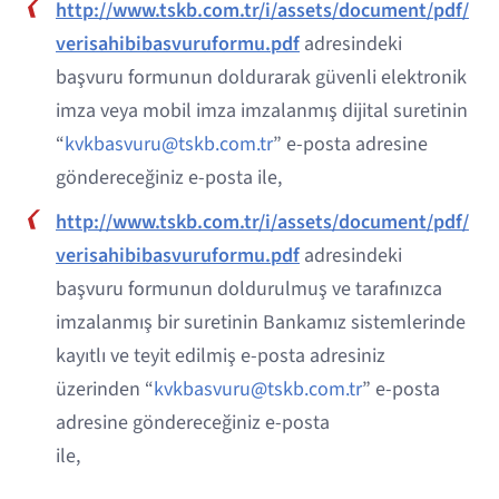
http://www.tskb.com.tr/i/assets/document/pdf/
verisahibibasvuruformu.pdf
adresindeki
başvuru formunun doldurarak güvenli elektronik
imza veya mobil imza imzalanmış dijital suretinin
“
kvkbasvuru@tskb.com.tr
” e-posta adresine
göndereceğiniz e-posta ile,
http://www.tskb.com.tr/i/assets/document/pdf/
verisahibibasvuruformu.pdf
adresindeki
başvuru formunun doldurulmuş ve tarafınızca
imzalanmış bir suretinin Bankamız sistemlerinde
kayıtlı ve teyit edilmiş e-posta adresiniz
üzerinden “
kvkbasvuru@tskb.com.tr
” e-posta
adresine göndereceğiniz e-posta
ile,