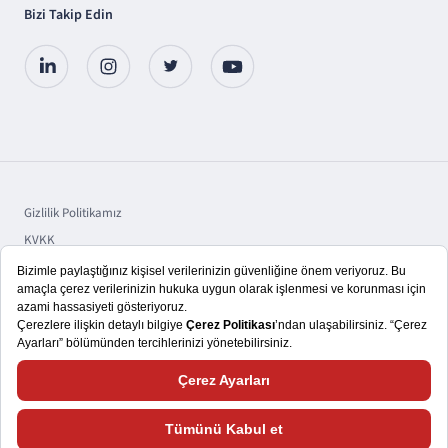
Bizi Takip Edin
Gizlilik Politikamız
KVKK
Sorumluluk
Bilgi Toplumu Hizmetleri
Copyright © 2025 TSKB A.Ş.
Size daha iyi bir kullanıcı deneyimi yaşatmayı hedefliyoruz. Bu nedenle,
çerezlerden ve web sitemizle nasıl etkileşimde bulunduğunuza ilişkin verileri