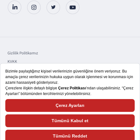
Gizlilik Politikamız
KVKK
Sorumluluk
Bilgi Toplumu Hizmetleri
Copyright © 2025 TSKB A.Ş.
Size daha iyi bir kullanıcı deneyimi yaşatmayı hedefliyoruz. Bu nedenle,
çerezlerden ve web sitemizle nasıl etkileşimde bulunduğunuza ilişkin verileri
kaydedecek araçlardan faydalanıyoruz. Lütfen daha fazla bilgi almak ve çerez
ayarlarınızı nasıl değiştireceğinizi öğrenmek için
Çerez Politikasını
ziyaret
ediniz. Bu siteye giriş yaparak çerez kullanımını kabul etmiş sayılıyorsunuz.