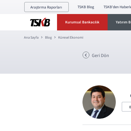
TSKB Blog
TSKB'den Haberl
Araştırma Raporları
Kurumsal Bankacılık
Yatırım B
Ana Sayfa
Blog
Küresel Ekonomi
Geri Dön
D