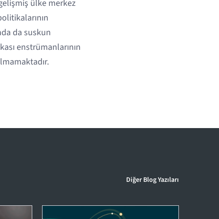
gelişmiş ülke merkez
olitikalarının
unda da suskun
tikası enstrümanlarının
olmamaktadır.
Diğer Blog Yazıları