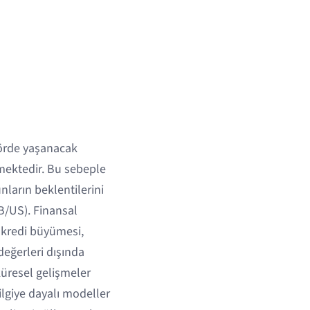
törde yaşanacak
mektedir. Bu sebeple
nların beklentilerini
B/US). Finansal
m kredi büyümesi,
değerleri dışında
 küresel gelişmeler
bilgiye dayalı modeller