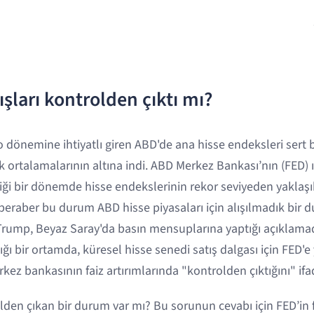
tışları kontrolden çıktı mı?
 dönemine ihtiyatlı giren ABD'de ana hisse endeksleri sert 
rtalamalarının altına indi. ABD Merkez Bankası’nın (FED) ıs
ği bir dönemde hisse endekslerinin rekor seviyeden yaklaşı
beraber bu durum ABD hisse piyasaları için alışılmadık bir 
ump, Beyaz Saray'da basın mensuplarına yaptığı açıklamada
tığı bir ortamda, küresel hisse senedi satış dalgası için FED'e 
ez bankasının faiz artırımlarında "kontrolden çıktığını" ifad
den çıkan bir durum var mı? Bu sorunun cevabı için FED’in f