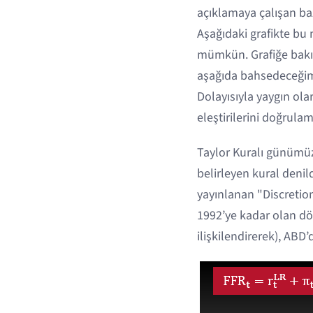
açıklamaya çalışan ba
Aşağıdaki grafikte bu m
mümkün. Grafiğe bakılı
aşağıda bahsedeceğimiz
Dolayısıyla yaygın ol
eleştirilerini doğrula
Taylor Kuralı günümüz
belirleyen kural denild
yayınlanan "Discretion
1992’ye kadar olan dön
ilişkilendirerek), ABD’