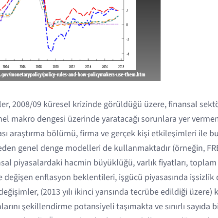
er, 2008/09 küresel krizinde görüldüğü üzere, finansal sek
nel makro dengesi üzerinde yaratacağı sorunlara yer verme
 araştırma bölümü, firma ve gerçek kişi etkileşimleri ile bu
eden genel denge modelleri de kullanmaktadır (örneğin, FR
nsal piyasalardaki hacmin büyüklüğü, varlık fiyatları, topla
eğişen enflasyon beklentileri, işgücü piyasasında işsizlik 
değişimler, (2013 yılı ikinci yarısında tecrübe edildiği üzere)
nlarını şekillendirme potansiyeli taşımakta ve sınırlı sayıda 