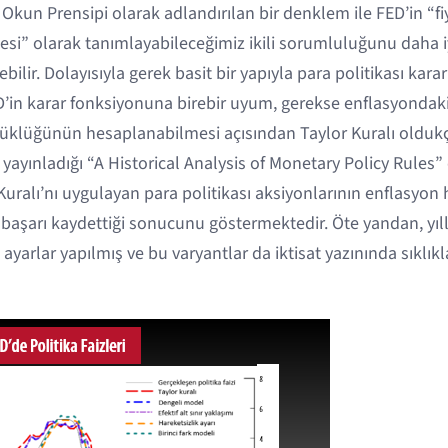
a Okun Prensipi olarak adlandırılan bir denklem ile FED’in “fiy
esi” olarak tanımlayabileceğimiz ikili sorumluluğunu daha iy
lir. Dolayısıyla gerek basit bir yapıyla para politikası kara
FED’in karar fonksiyonuna birebir uyum, gerekse enflasyondaki 
yüklüğünün hesaplanabilmesi açısından Taylor Kuralı oldukça
 yayınladığı “A Historical Analysis of Monetary Policy Rules”
Kuralı’nı uygulayan para politikası aksiyonlarının enflasyo
 başarı kaydettiği sonucunu göstermektedir. Öte yandan, yıll
ayarlar yapılmış ve bu varyantlar da iktisat yazınında sıklık