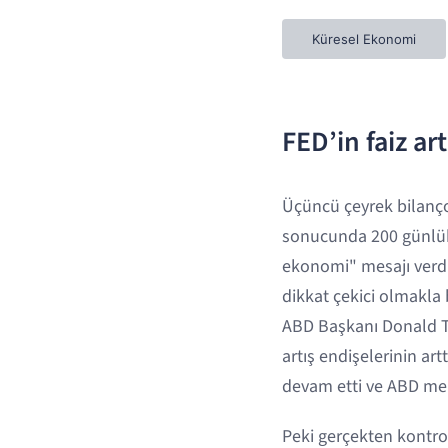
Küresel Ekonomi
FED’in faiz ar
Üçüncü çeyrek bilanço
sonucunda 200 günlük o
ekonomi" mesajı verdi
dikkat çekici olmakla 
ABD Başkanı Donald Tr
artış endişelerinin art
devam etti ve ABD merk
Peki gerçekten kontrol