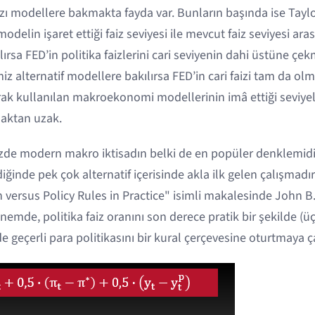
zı modellere bakmakta fayda var. Bunların başında ise Taylo
odelin işaret ettiği faiz seviyesi ile mevcut faiz seviyesi ar
rsa FED’in politika faizlerini cari seviyenin dahi üstüne çe
 alternatif modellere bakılırsa FED’in cari faizi tam da olm
arak kullanılan makroekonomi modellerinin imâ ettiği seviye
maktan uzak.
de modern makro iktisadın belki de en popüler denklemidir.
iğinde pek çok alternatif içerisinde akla ilk gelen çalışmadır
 versus Policy Rules in Practice" isimli makalesinde John B.
emde, politika faiz oranını son derece pratik bir şekilde (ü
de geçerli para politikasını bir kural çerçevesine oturtmaya ça