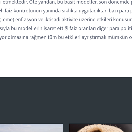
dı etmektedir. Öte yandan, bu basit modeller, son dönemde 
li faiz kontrolünün yanında sıklıkla uyguladıkları bazı para p
şleme) enflasyon ve iktisadi aktivite üzerine etkileri konus
ıyla bu modellerin işaret ettiği faiz oranları diğer para poli
eniyor olmasına rağmen tüm bu etkileri ayrıştırmak mümkün 