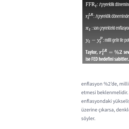
enflasyon %2’de, milli
etmesi beklenmelidir. 
enflasyondaki yükseliş
üzerine çıkarsa, denkl
söyler.