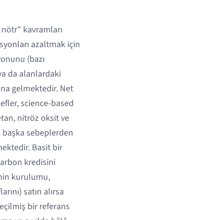
n nötr” kavramları
syonları azaltmak için
yonunu (bazı
ya da alanlardaki
ına gelmektedir. Net
defler, science-based
an, nitröz oksit ve
da başka sebeplerden
ktedir. Basit bir
karbon kredisini
inin kurulumu,
arını) satın alırsa
eçilmiş bir referans