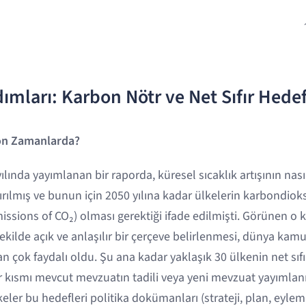
dımları: Karbon Nötr ve Net Sıfır Hedef
Son Zamanlarda?
lında yayımlanan bir raporda, küresel sıcaklık artışının nasıl
tırılmış ve bunun için 2050 yılına kadar ülkelerin karbondioks
missions of CO₂) olması gerektiği ifade edilmişti. Görünen o ki
ekilde açık ve anlaşılır bir çerçeve belirlenmesi, dünya ka
 çok faydalı oldu. Şu ana kadar yaklaşık 30 ülkenin net sıf
r kısmı mevcut mevzuatın tadili veya yeni mevzuat yayımlan
eler bu hedefleri politika dokümanları (strateji, plan, eylem 