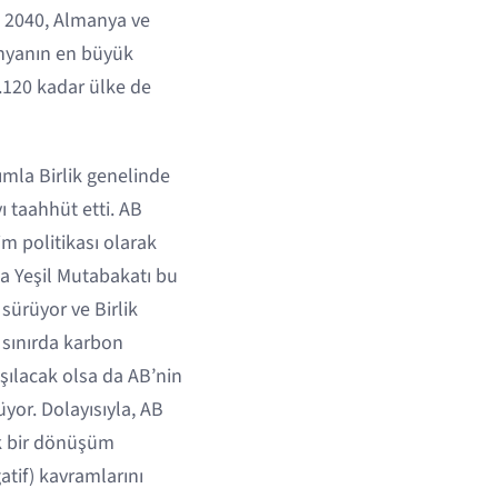
a 2040, Almanya ve
ünyanın en büyük
di.120 kadar ülke de
dımla Birlik genelinde
ı taahhüt etti. AB
im politikası olarak
 Yeşil Mutabakatı bu
sürüyor ve Birlik
r sınırda karbon
şılacak olsa da AB’nin
yor. Dolayısıyla, AB
ek bir dönüşüm
atif) kavramlarını