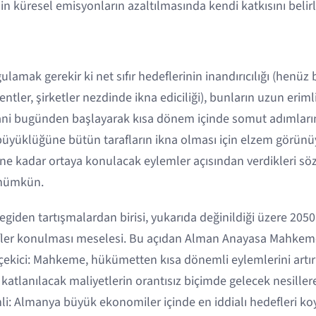
in küresel emisyonların azaltılmasında kendi katkısını belirl
ulamak gerekir ki net sıfır hedeflerinin inandırıcılığı (henüz
tler, şirketler nezdinde ikna ediciliği), bunların uzun erimli
ni bugünden başlayarak kısa dönem içinde somut adımların
üyüklüğüne bütün tarafların ikna olması için elzem görünü
hine kadar ortaya konulacak eylemler açısından verdikleri s
mümkün.
giden tartışmalardan birisi, yukarıda değinildiği üzere 2050
efler konulması meselesi. Bu açıdan Alman Anayasa Mahkeme
t çekici: Mahkeme, hükümetten kısa dönemli eylemlerini artır
n katlanılacak maliyetlerin orantısız biçimde gelecek nesille
li: Almanya büyük ekonomiler içinde en iddialı hedefleri ko