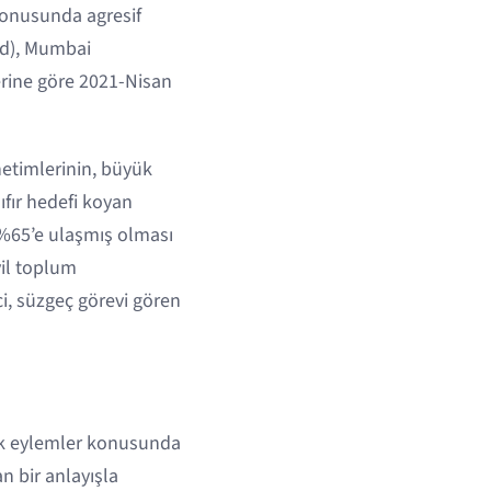
 konusunda agresif
nd), Mumbai
ilerine göre 2021-Nisan
önetimlerinin, büyük
sıfır hedefi koyan
 %65’e ulaşmış olması
vil toplum
, süzgeç görevi gören
tak eylemler konusunda
n bir anlayışla