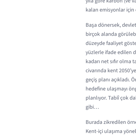
yıla göre karbon (ve va
kalan emisyonlar için d
Başa dönersek, devletle
birçok alanda görülebi
düzeyde faaliyet göster
yüzlerle ifade edilen 
kadarı net sıfır olma 
civarında kent 2050’ye
geçiş planı açıkladı. 
hedefine ulaşmayı öng
planlıyor. Tabiî çok 
gibi…
Burada zikredilen örn
Kent-içi ulaşıma yönel