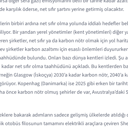
rsa diğer sera gazı) emisyonlarını belli bir tarihe kadar azalt
e karşılık öderse, net sıfır şartını yerine getirmiş olacaktır.
rin birbiri ardına net sıfır olma yolunda iddialı hedefler bel
liyor. Bir yandan yerel yönetimler (kent yönetimleri) diğer 
en şirketler, net sıfır ya da karbon nötr olmak için yol harital
dev şirketler karbon azaltımı için esaslı önlemleri duyururk
taahhüdünde bulundu. Onları bazı dünya kentleri izledi. Şu an
 kadar net sıfır olma taahhüdünü açıkladı. Bu kentlerden baz
Örneğin Glasgow (İskoçya) 2030’a kadar karbon nötr, 2040’a ka
örüyor. Kopenhag (Danimarka) ise 2025 gibi erken bir tarih
daha önce karbon nötr olmuş şehirler de var, Avustralya’dak
eklere bakarak adımların sadece gelişmiş ülkelerde atıldığ
ik otobüs filosunun tamamını elektrikli araçlara çeviren Sh