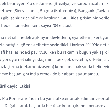
efi belirleyen Rio de Janerio (Brezilya) ve karbon azaltımı
eetown (Sierra Lione), Bogota (Kolombiya), Bangkok (Tayla
) gibi şehirler de sürece katılıyor. C40 Cities girişiminin ver
r hedefi ilan eden kent sayısı 704’e ulaştı.
ına net sıfır hedefi açıklayan devletlerin, eyaletlerin, kent y
ızla arttığını görmek elbette sevindirici. Haziran 2019’da net 
 safi hasılasındaki payı %16 iken bu rakamın bugün yaklaşık
 yönüyle net sıfır yaklaşımının pek çok devletin, şirketin, si
laştırma (dekarbonizasyon) konusuna bakışında belirleyici
eye başladığını iddia etmek de bir abartı sayılmamalı.
ürükleyici Etkisi
ilk Rio Konferansı’ndan bu yana ülkeler ortak adımlar ve or
ler. Doğal olarak başlarda her ülke kendi çıkarını merkeze ala