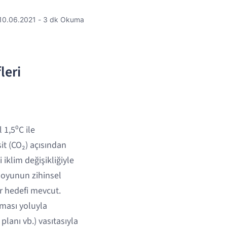
10.06.2021 - 3 dk Okuma
leri
 1,5⁰C ile
it (CO₂) açısından
 iklim değişikliğiyle
muoyunun zihinsel
ır hedefi mevcut.
ması yoluyla
planı vb.) vasıtasıyla