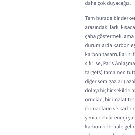
daha çok duyacağız.
Tam burada bir derkena
arasındaki farkı kısac
çaba göstermek, ama y
durumlarda karbon eşd
karbon tasarruflarını
sıfır ise, Paris Anlaşm
targets) tamamen tutt
diğer sera gazları) a
dolayı hiçbir şekilde 
örnekle, bir imalat te
(ormanların ve karbon
yenilenebilir enerji ya
karbon nötr hale gelmek