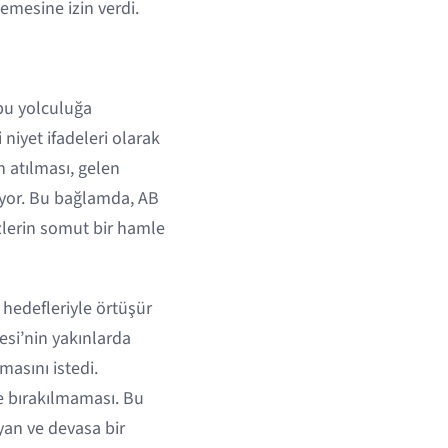
emesine izin verdi.
 bu yolculuğa
 niyet ifadeleri olarak
 atılması, gelen
yor. Bu bağlamda, AB
özlerin somut bir hamle
 hedefleriyle örtüşür
si’nin yakınlarda
masını istedi.
re bırakılmaması. Bu
yan ve devasa bir