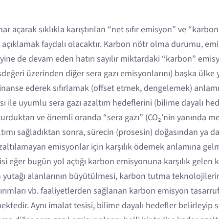
r açarak sıklıkla karıştırılan “net sıfır emisyon” ve “karbo
a açıklamak faydalı olacaktır. Karbon nötr olma durumu, emi
ine de devam eden hatırı sayılır miktardaki “karbon” emis
eğeri üzerinden diğer sera gazı emisyonlarını) başka ülke 
 finanse ederek sıfırlamak (offset etmek, dengelemek) anlam
ası ile uyumlu sera gazı azaltım hedeflerini (bilime dayalı he
urduktan ve önemli oranda “sera gazı” (CO₂’nin yanında met
zaltımı sağladıktan sonra, sürecin (prosesin) doğasından ya 
azaltılamayan emisyonlar için karşılık ödemek anlamına gelme
sisi eğer bugün yol açtığı karbon emisyonuna karşılık gelen 
 yutağı alanlarının büyütülmesi, karbon tutma teknolojiler
tırımları vb. faaliyetlerden sağlanan karbon emisyon tasarrufl
tedir. Aynı imalat tesisi, bilime dayalı hedefler belirleyip s