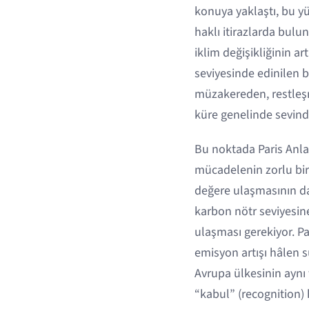
konuya yaklaştı, bu 
haklı itirazlarda bul
iklim değişikliğinin a
seviyesinde edinilen bi
müzakereden, restleş
küre genelinde sevindi
Bu noktada Paris Anla
mücadelenin zorlu bir
değere ulaşmasının da
karbon nötr seviyesine
ulaşması gerekiyor. Pa
emisyon artışı hâlen 
Avrupa ülkesinin aynı 
“kabul” (recognition)