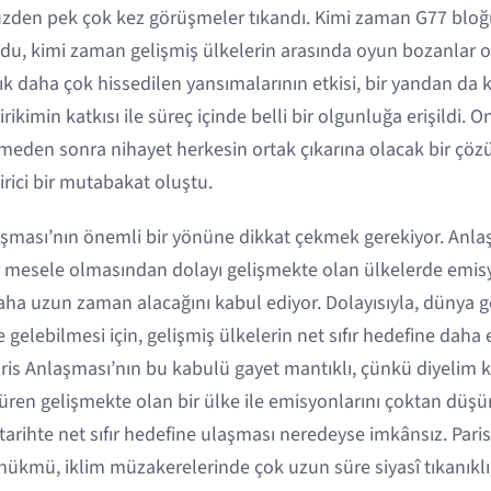
yüzden pek çok kez görüşmeler tıkandı. Kimi zaman G77 blo
undu, kimi zaman gelişmiş ülkelerin arasında oyun bozanlar 
rtık daha çok hissedilen yansımalarının etkisi, bir yandan da
rikimin katkısı ile süreç içinde belli bir olgunluğa erişildi. 
meden sonra nihayet herkesin ortak çıkarına olacak bir ç
rici bir mutabakat oluştu.
şması’nın önemli bir yönüne dikkat çekmek gerekiyor. Anla
 mesele olmasından dolayı gelişmekte olan ülkelerde emisy
ha uzun zaman alacağını kabul ediyor. Dolayısıyla, dünya ge
 gelebilmesi için, gelişmiş ülkelerin net sıfır hedefine daha 
ris Anlaşması’nın bu kabulü gayet mantıklı, çünkü diyelim ki
süren gelişmekte olan bir ülke ile emisyonlarını çoktan düş
tarihte net sıfır hedefine ulaşması neredeyse imkânsız. Pari
 hükmü, iklim müzakerelerinde çok uzun süre siyasî tıkanıklı