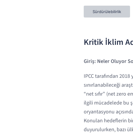
Sürdürülebilirlik
Kritik İklim A
Giriş: Neler Oluyor 
IPCC tarafından 2018 yı
sınırlanabileceği araş
“net sıfır” (net zero e
ilgili mücadelede bu ş
oryantasyonu açısından
Konulan hedeflerin bi
duyurulurken, bazı ülk