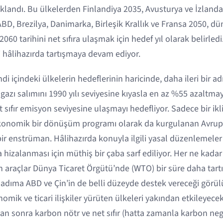
andı. Bu ülkelerden Finlandiya 2035, Avusturya ve İzland
ABD, Brezilya, Danimarka, Birleşik Krallık ve Fransa 2050, d
 2060 tarihini net sıfıra ulaşmak için hedef yıl olarak belirle
ni hâlihazırda tartışmaya devam ediyor.
ndi içindeki ülkelerin hedeflerinin haricinde, daha ileri bir a
 gazı salımını 1990 yılı seviyesine kıyasla en az %55 azaltmay
t sıfır emisyon seviyesine ulaşmayı hedefliyor. Sadece bir ikl
konomik bir dönüşüm programı olarak da kurgulanan Avrupa
r enstrüman. Hâlihazırda konuyla ilgili yasal düzenlemeler 
a hizalanması için müthiş bir çaba sarf ediliyor. Her ne kada
araçlar Dünya Ticaret Örgütü’nde (WTO) bir süre daha tartı
 adıma ABD ve Çin’in de belli düzeyde destek vereceği görülü
omik ve ticari ilişkiler yürüten ülkeleri yakından etkileyec
an sonra karbon nötr ve net sıfır (hatta zamanla karbon neg