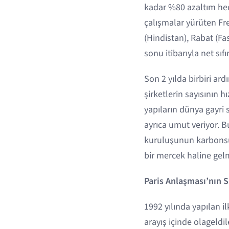
kadar %80 azaltım hed
çalışmalar yürüten Fr
(Hindistan), Rabat (Fas
sonu itibarıyla net sıfı
Son 2 yılda birbiri ard
şirketlerin sayısının h
yapıların dünya gayri
ayrıca umut veriyor. Bu
kuruluşunun karbonsuz
bir mercek haline gelm
Paris Anlaşması’nın S
1992 yılında yapılan 
arayış içinde olageldi