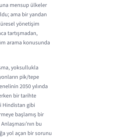
ğuna mensup ülkeler
oldu; ama bir yandan
 küresel yönetişim
Onca tartışmadan,
özüm arama konusunda
şma, yoksullukla
onların pik/tepe
nelinin 2050 yılında
erken bir tarihte
 Hindistan gibi
ürmeye başlamış bir
s Anlaşması’nın bu
ğa yol açan bir sorunu