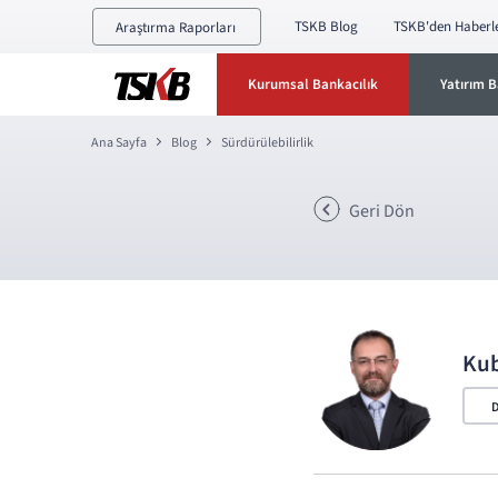
TSKB Blog
TSKB'den Haberl
Araştırma Raporları
Kurumsal Bankacılık
Yatırım B
Ana Sayfa
Blog
Sürdürülebilirlik
Geri Dön
Kub
D