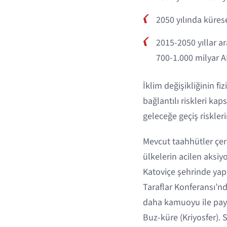
2050 yılında kürese
2015-2050 yıllar ar
700-1.000 milyar A
İklim değişikliğinin fi
bağlantılı riskleri ka
geleceğe geçiş riskler
Mevcut taahhütler çer
ülkelerin acilen aksiy
Katoviçe şehrinde yapı
Taraflar Konferansı’nd
daha kamuoyu ile payla
Buz-küre (Kriyosfer). 