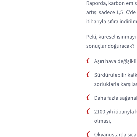
Raporda, karbon emisy
artışı sadece 1,5˚C’d
itibarıyla sıfıra indiri
Peki, küresel ısınmayı
sonuçlar doğuracak?
Aşırı hava değişikli
Sürdürülebilir kal
zorluklarla karşıla
Daha fazla sağanak 
2100 yılı itibarıyl
olması,
Okyanuslarda sıcakl