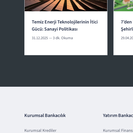
Temiz Enerji Teknolojilerinin İtici
7’den 
Gücü: Sanayi Politikası
Şehir
31.12.2025
— 3 dk. Okuma
29.04.2
Kurumsal Bankacılık
Yatırım Bankacı
Kurumsal Krediler
Kurumsal Finan