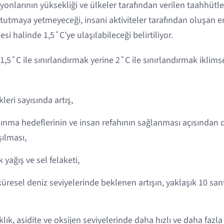
onlarının yüksekliği ve ülkeler tarafından verilen taahhütle
e tutmaya yetmeyeceği, insani aktiviteler tarafından oluşan
lmesi halinde 1,5˚C’ye ulaşılabileceği belirtiliyor.
 1,5˚C ile sınırlandırmak yerine 2˚C ile sınırlandırmak iklim
kleri sayısında artış,
kınma hedeflerinin ve insan refahının sağlanması açısından
şılması,
yağış ve sel felaketi,
a küresel deniz seviyelerinde beklenen artışın, yaklaşık 10 s
ık, asidite ve oksijen seviyelerinde daha hızlı ve daha fazl