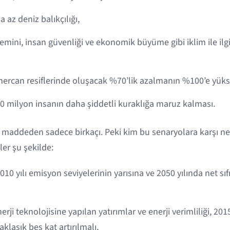
 az deniz balıkçılığı,
temini, insan güvenliği ve ekonomik büyüme gibi iklim ile ilgil
mercan resiflerinde oluşacak %70’lik azalmanın %100’e yüks
60 milyon insanın daha şiddetli kuraklığa maruz kalması.
e maddeden sadece birkaçı. Peki kim bu senaryolara karşı ne
er şu şekilde:
010 yılı emisyon seviyelerinin yarısına ve 2050 yılında net s
ji teknolojisine yapılan yatırımlar ve enerji verimliliği, 201
aklaşık beş kat artırılmalı,