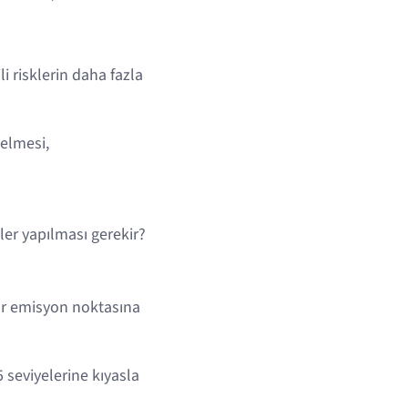
i risklerin daha fazla
elmesi,
ler yapılması gerekir?
ıfır emisyon noktasına
5 seviyelerine kıyasla