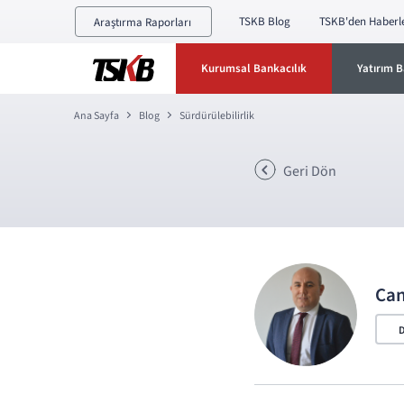
TSKB Blog
TSKB'den Haberl
Araştırma Raporları
Kurumsal Bankacılık
Yatırım B
Ana Sayfa
Blog
Sürdürülebilirlik
Geri Dön
Ca
D