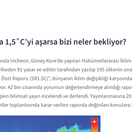
 1,5˚C’yi aşarsa bizi neler bekliyor?
sında Incheon, Güney Kore’de yapılan Hükümetlerarası İklim 
ülkeden 91 yazar ve editör tarafından yazılıp 195 ülkenin o
Özel Raporu (SR1.5C)”, dünyanın iklim değişikliği karşısında
iyor. 42 bin civarında yorumun değerlendirmeye alındığı rapo
şkın bilimsel yayın incelendi ve derlendi. Yayınlanmasına 201
etler toplantısında karar verilen raporda değinilen konulara 