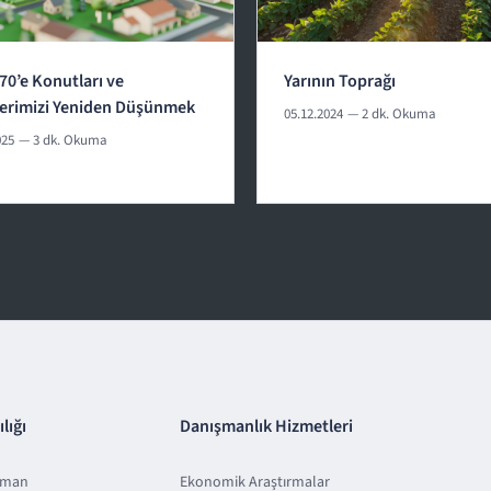
70’e Konutları ve
Yarının Toprağı
lerimizi Yeniden Düşünmek
05.12.2024
— 2 dk. Okuma
025
— 3 dk. Okuma
lığı
Danışmanlık Hizmetleri
sman
Ekonomik Araştırmalar