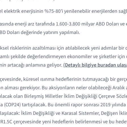
l elektrik enerjisinin %75-80’i yenilenebilir enerjilerden sağ
asında enerji arz tarafında 1.600-3.800 milyar ABD Doları ve 
BD Doları değerinde yatırım yapılmalı.
ziksel risklerinin azaltılması için atılabilecek yeni adımlar bir
psamlı şekilde değerlendirmeyen ekonomiler ve şirketler için
inin artacağı anlamına geliyor.
(Detaylı bilgiye buradan ulaşa
çevesinde, küresel ısınma hedeflerinin tutmayacağı bir ger
on alması gerekiyor. Bu aksiyonların neler olabileceği Aralık
lacak olan Birleşmiş Milletler İklim Değişikliği Çerçeve Söz
a (COP24) tartışılacak. Bu önemli rapor sonrası 2019 yılında i
şılacak: İklim Değişikliği ve Karasal Sistemler, Değişen İk
SR1.5C çerçevesinde yeni hedeflerin belirlenmesi ve bu hedefl