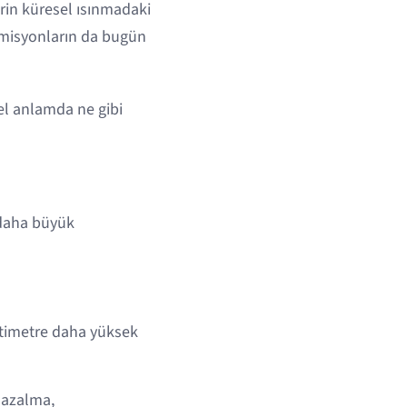
rin küresel ısınmadaki
 emisyonların da bugün
sel anlamda ne gibi
 daha büyük
antimetre daha yüksek
a azalma,