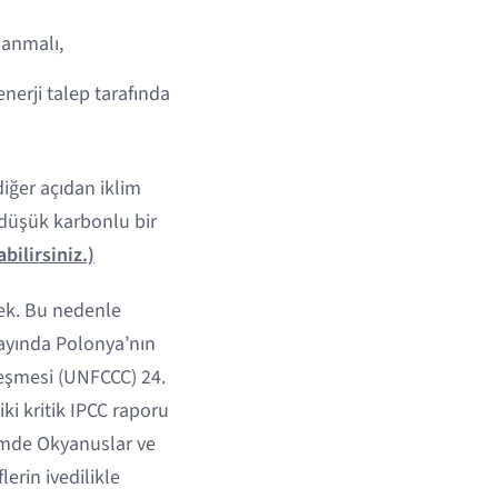
lanmalı,
enerji talep tarafında
 diğer açıdan iklim
 düşük karbonlu bir
bilirsiniz.)
çek. Bu nedenle
 ayında Polonya’nın
leşmesi (UNFCCC) 24.
ki kritik IPCC raporu
limde Okyanuslar ve
erin ivedilikle