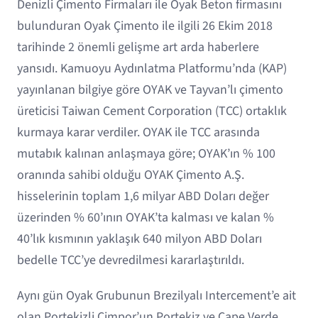
Denizli Çimento Firmaları ile Oyak Beton firmasını
bulunduran Oyak Çimento ile ilgili 26 Ekim 2018
tarihinde 2 önemli gelişme art arda haberlere
yansıdı. Kamuoyu Aydınlatma Platformu’nda (KAP)
yayınlanan bilgiye göre OYAK ve Tayvan’lı çimento
üreticisi Taiwan Cement Corporation (TCC) ortaklık
kurmaya karar verdiler. OYAK ile TCC arasında
mutabık kalınan anlaşmaya göre; OYAK’ın % 100
oranında sahibi olduğu OYAK Çimento A.Ş.
hisselerinin toplam 1,6 milyar ABD Doları değer
üzerinden % 60’ının OYAK’ta kalması ve kalan %
40’lık kısmının yaklaşık 640 milyon ABD Doları
bedelle TCC’ye devredilmesi kararlaştırıldı.
Aynı gün Oyak Grubunun Brezilyalı Intercement’e ait
olan Portekizli Cimpor’un Portekiz ve Cape Verde