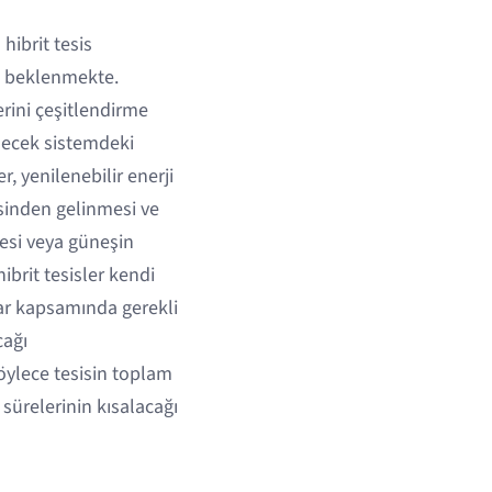
hibrit tesis
sı beklenmekte.
rini çeşitlendirme
ilecek sistemdeki
, yenilenebilir enerji
esinden gelinmesi ve
mesi veya güneşin
ibrit tesisler kendi
lar kapsamında gerekli
cağı
Böylece tesisin toplam
 sürelerinin kısalacağı