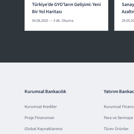
Türkiye’de GYO’ların Gelişimi: Yeni
Sanayi
Bir Yol Haritası
Azalt
04.08.2025
— 3 dk. Okuma
29.05.2
Kurumsal Bankacılık
Yatırım Bankacı
Kurumsal Krediler
Kurumsal Finan
Proje Finansman
Para ve Sermaye 
Global Kaynaklarımız
Türev Ürünler