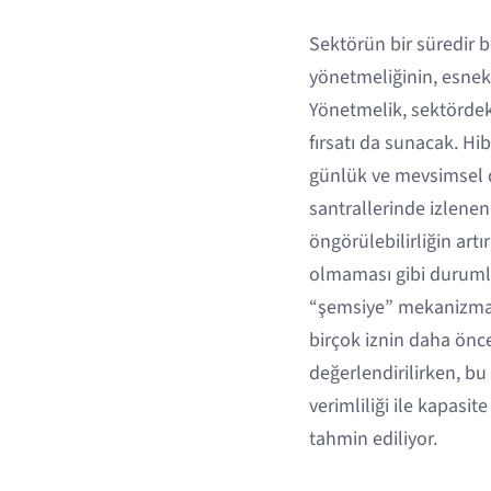
Sektörün bir süredir b
yönetmeliğinin, esnek
Yönetmelik, sektördek
fırsatı da sunacak. Hib
günlük ve mevsimsel de
santrallerinde izlene
öngörülebilirliğin ar
olmaması gibi durumlard
“şemsiye” mekanizmala
birçok iznin daha önc
değerlendirilirken, bu
verimliliği ile kapasit
tahmin ediliyor.