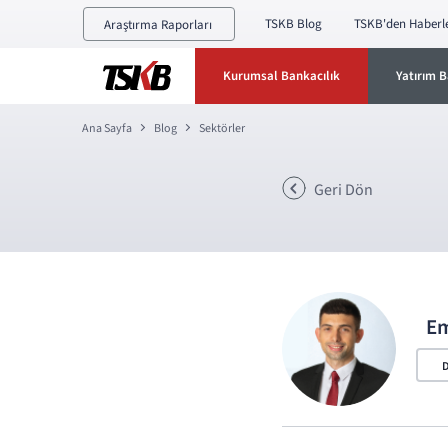
TSKB Blog
TSKB'den Haberl
Araştırma Raporları
Kurumsal Bankacılık
Yatırım B
Ana Sayfa
Blog
Sektörler
Geri Dön
Em
D