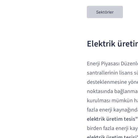
Sektörler
Elektrik üret
Enerji Piyasası Düzenl
santrallerinin lisans s
desteklenmesine yöneli
noktasında bağlanmak k
kurulması mümkün hal
fazla enerji kaynağınd
elektrik üretim tesis"
birden fazla enerji ka
elektrik üretim tesisi