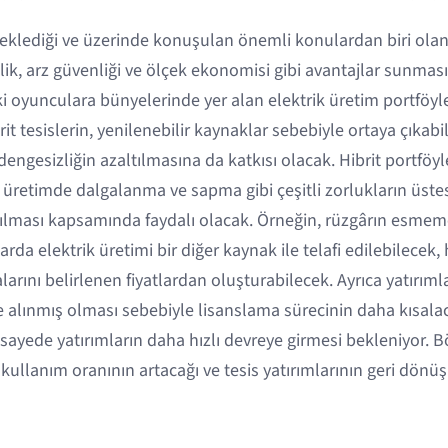
eklediği ve üzerinde konuşulan önemli konulardan biri olan 
lik, arz güvenliği ve ölçek ekonomisi gibi avantajlar sunma
i oyunculara bünyelerinde yer alan elektrik üretim portföyle
rit tesislerin, yenilenebilir kaynaklar sebebiyle ortaya çıkab
ngesizliğin azaltılmasına da katkısı olacak. Hibrit portföyler
n üretimde dalgalanma ve sapma gibi çeşitli zorlukların üst
tırılması kapsamında faydalı olacak. Örneğin, rüzgârın esme
a elektrik üretimi bir diğer kaynak ile telafi edilebilecek, h
rını belirlenen fiyatlardan oluşturabilecek. Ayrıca yatırım
e alınmış olması sebebiyle lisanslama sürecinin daha kısala
 sayede yatırımların daha hızlı devreye girmesi bekleniyor. 
e kullanım oranının artacağı ve tesis yatırımlarının geri dönüş