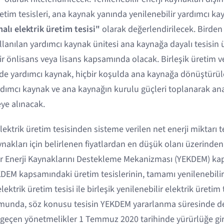
üretim tesisleri, ana kaynak yanında yenilenebilir yardımcı 
alı elektrik üretim tesisi"
olarak değerlendirilecek. Birden 
llanılan yardımcı kaynak ünitesi ana kaynağa dayalı tesisin 
bir önlisans veya lisans kapsamında olacak. Birleşik üretim ve
inde yardımcı kaynak, hiçbir koşulda ana kaynağa dönüştür
rdımcı kaynak ve ana kaynağın kurulu güçleri toplanarak a
ye alınacak.
elektrik üretim tesisinden sisteme verilen net enerji miktarı t
aynakları için belirlenen fiyatlardan en düşük olanı üzerinden
ilir Enerji Kaynaklarını Destekleme Mekanizması (YEKDEM) k
KDEM kapsamındaki üretim tesislerinin, tamamı yenilenebili
lektrik üretim tesisi ile birleşik yenilenebilir elektrik üretim 
unda, söz konusu tesisin YEKDEM yararlanma süresinde de
geçen yönetmelikler 1 Temmuz 2020 tarihinde yürürlüğe gi