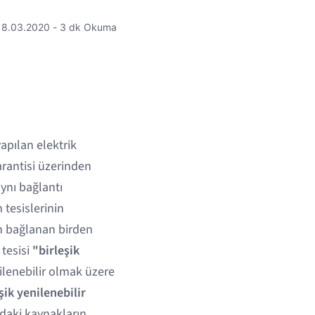
18.03.2020 - 3 dk Okuma
apılan elektrik
garantisi üzerinden
aynı bağlantı
 tesislerinin
n bağlanan birden
 tesisi
"birleşik
lenebilir olmak üzere
şik yenilenebilir
ndaki kaynakların