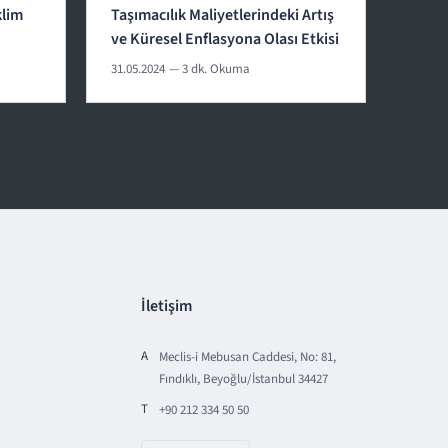
klim
Taşımacılık Maliyetlerindeki Artış
ve Küresel Enflasyona Olası Etkisi
31.05.2024
— 3 dk. Okuma
İletişim
A
Meclis-i Mebusan Caddesi, No: 81,
Fındıklı, Beyoğlu/İstanbul 34427
T
+90 212 334 50 50