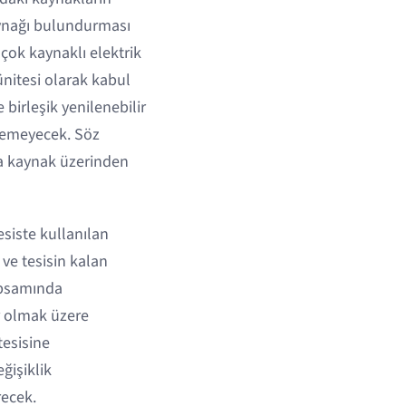
kaynağı bulundurması
çok kaynaklı elektrik
ünitesi olarak kabul
 birleşik yenilenebilir
ülemeyecek. Söz
na kaynak üzerinden
esiste kullanılan
 ve tesisin kalan
apsamında
r olmak üzere
tesisine
ğişiklik
recek.