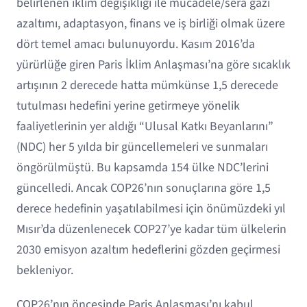
belirlenen iklim değişikliği ile mücadele/sera gazı
azaltımı, adaptasyon, finans ve iş birliği olmak üzere
dört temel amacı bulunuyordu. Kasım 2016’da
yürürlüğe giren Paris İklim Anlaşması’na göre sıcaklık
artışının 2 derecede hatta mümkünse 1,5 derecede
tutulması hedefini yerine getirmeye yönelik
faaliyetlerinin yer aldığı “Ulusal Katkı Beyanlarını”
(NDC) her 5 yılda bir güncellemeleri ve sunmaları
öngörülmüştü. Bu kapsamda 154 ülke NDC’lerini
güncelledi. Ancak COP26’nın sonuçlarına göre 1,5
derece hedefinin yaşatılabilmesi için önümüzdeki yıl
Mısır’da düzenlenecek COP27’ye kadar tüm ülkelerin
2030 emisyon azaltım hedeflerini gözden geçirmesi
bekleniyor.
COP26’nın öncesinde Paris Anlaşması’nı kabul