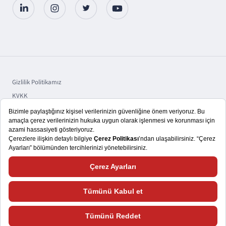
Gizlilik Politikamız
KVKK
Sorumluluk
Bilgi Toplumu Hizmetleri
Copyright © 2025 TSKB A.Ş.
Size daha iyi bir kullanıcı deneyimi yaşatmayı hedefliyoruz. Bu nedenle,
çerezlerden ve web sitemizle nasıl etkileşimde bulunduğunuza ilişkin verileri
kaydedecek araçlardan faydalanıyoruz. Lütfen daha fazla bilgi almak ve çerez
ayarlarınızı nasıl değiştireceğinizi öğrenmek için
Çerez Politikasını
ziyaret
ediniz. Bu siteye giriş yaparak çerez kullanımını kabul etmiş sayılıyorsunuz.