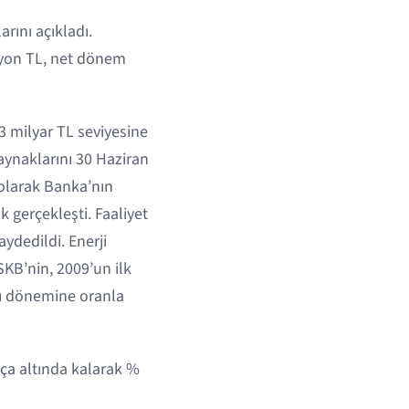
rını açıkladı.
ilyon TL, net dönem
3 milyar TL seviyesine
aynaklarını 30 Haziran
 olarak Banka’nın
 gerçekleşti. Faaliyet
aydedildi. Enerji
SKB’nin, 2009’un ilk
ynı dönemine oranla
kça altında kalarak %