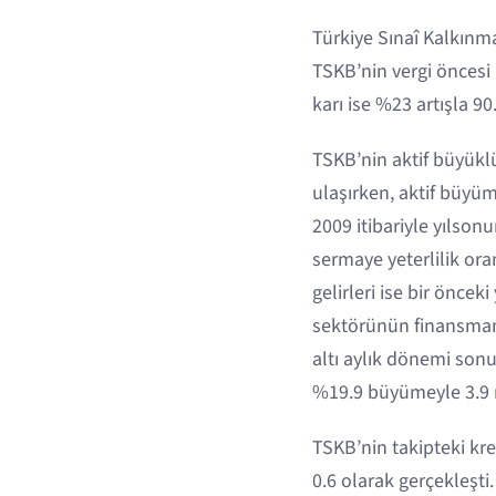
Türkiye Sınaî Kalkınma
TSKB’nin vergi öncesi
karı ise %23 artışla 9
TSKB’nin aktif büyüklü
ulaşırken, aktif büyü
2009 itibariyle yılson
sermaye yeterlilik ora
gelirleri ise bir önce
sektörünün finansmanın
altı aylık dönemi sonu
%19.9 büyümeyle 3.9 m
TSKB’nin takipteki kre
0.6 olarak gerçekleşti.