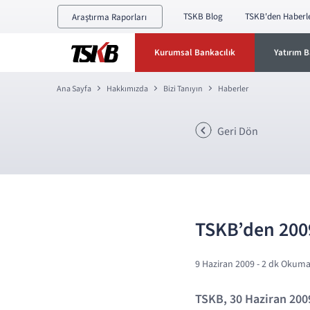
TSKB Blog
TSKB'den Haberl
Araştırma Raporları
Kurumsal Bankacılık
Yatırım B
Ana Sayfa
Hakkımızda
Bizi Tanıyın
Haberler
Geri Dön
TSKB’den 2009
9 Haziran 2009
- 2 dk Okum
TSKB, 30 Haziran 2009 