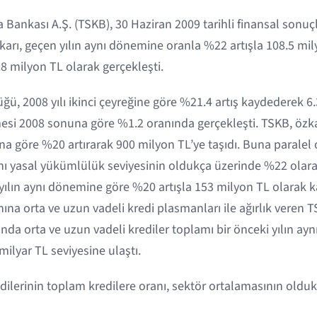
 Bankası A.Ş. (TSKB), 30 Haziran 2009 tarihli finansal sonuçla
 karı, geçen yılın aynı dönemine oranla %22 artışla 108.5 m
0.8 milyon TL olarak gerçekleşti.
ğü, 2008 yılı ikinci çeyreğine göre %21.4 artış kaydederek 6.
mesi 2008 sonuna göre %1.2 oranında gerçekleşti. TSKB, özk
una göre %20 artırarak 900 milyon TL’ye taşıdı. Buna paralel
nı yasal yükümlülük seviyesinin oldukça üzerinde %22 olarak
ki yılın aynı dönemine göre %20 artışla 153 milyon TL olarak k
a orta ve uzun vadeli kredi plasmanları ile ağırlık veren T
nda orta ve uzun vadeli krediler toplamı bir önceki yılın a
ilyar TL seviyesine ulaştı.
dilerinin toplam kredilere oranı, sektör ortalamasının oldu