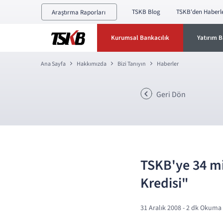
TSKB Blog
TSKB'den Haberl
Araştırma Raporları
Kurumsal Bankacılık
Yatırım B
Ana Sayfa
Hakkımızda
Bizi Tanıyın
Haberler
Geri Dön
TSKB'ye 34 mi
Kredisi"
31 Aralık 2008
- 2 dk Okuma