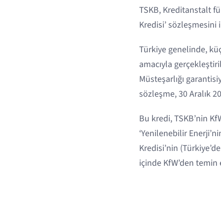
TSKB, Kreditanstalt f
Kredisi’ sözleşmesini 
Türkiye genelinde, küç
amacıyla gerçekleştir
Müsteşarlığı garantisi
sözleşme, 30 Aralık 20
Bu kredi, TSKB’nin KfW
‘Yenilenebilir Enerji’
Kredisi’nin (Türkiye’d
içinde KfW’den temin e