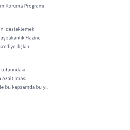
klim Koruma Programı
rini desteklemek
 Başbakanlık Hazine
rediye ilişkin
 tutarındaki
n Azaltılması
ikle bu kapsamda bu yıl