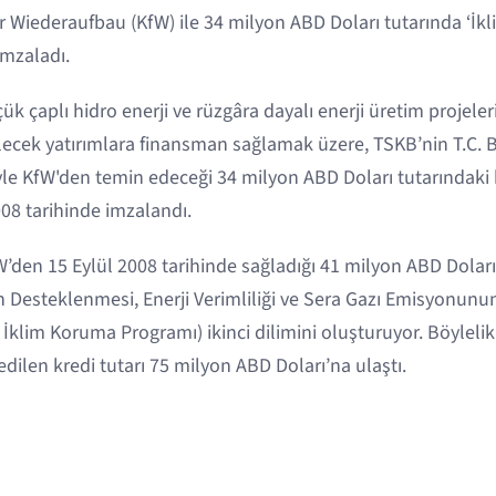
ür Wiederaufbau (KfW) ile 34 milyon ABD Doları tutarında ‘İ
imzaladı.
ük çaplı hidro enerji ve rüzgâra dayalı enerji üretim projele
ilecek yatırımlara finansman sağlamak üzere, TSKB’nin T.C.
yle KfW'den temin edeceği 34 milyon ABD Doları tutarındaki k
08 tarihinde imzalandı.
’den 15 Eylül 2008 tarihinde sağladığı 41 milyon ABD Doları
nin Desteklenmesi, Enerji Verimliliği ve Sera Gazı Emisyonunu
e İklim Koruma Programı) ikinci dilimini oluşturuyor. Böylel
dilen kredi tutarı 75 milyon ABD Doları’na ulaştı.