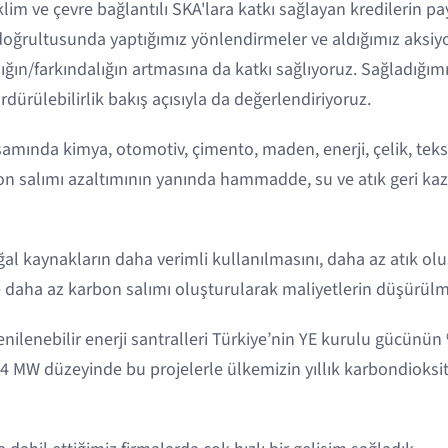
klim ve çevre bağlantılı SKA'lara katkı sağlayan kredilerin pay
 doğrultusunda yaptığımız yönlendirmeler ve aldığımız aksiy
ığın/farkındalığın artmasına da katkı sağlıyoruz. Sağladığımı
dürülebilirlik bakış açısıyla da değerlendiriyoruz.
samında kimya, otomotiv, çimento, maden, enerji, çelik, teks
on salımı azaltımının yanında hammadde, su ve atık geri k
al kaynakların daha verimli kullanılmasını, daha az atık oluş
e daha az karbon salımı oluşturularak maliyetlerin düşürülm
nilenebilir enerji santralleri Türkiye’nin YE kurulu gücünün
4 MW düzeyinde bu projelerle ülkemizin yıllık karbondioks