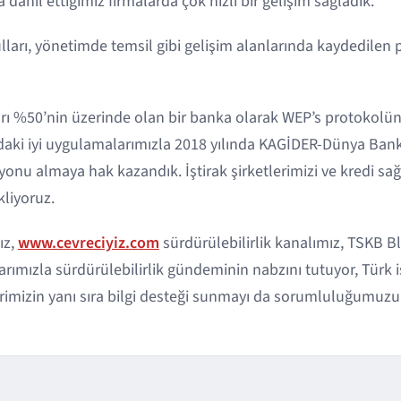
ahil ettiğimiz firmalarda çok hızlı bir gelişim sağladık.
ulları, yönetimde temsil gibi gelişim alanlarında kaydedilen 
arı %50’nin üzerinde olan bir banka olarak WEP’s protokolünü
nındaki iyi uygulamalarımızla 2018 yılında KAGİDER-Dünya Bank
kasyonu almaya hak kazandık. İştirak şirketlerimizi ve kredi sa
kliyoruz.
ız,
www.cevreciyiz.com
sürdürülebilirlik kanalımız, TSKB Bl
ımızla sürdürülebilirlik gündeminin nabzını tutuyor, Türk i
mizin yanı sıra bilgi desteği sunmayı da sorumluluğumuzun