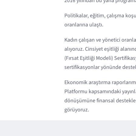
2016 yılından bu yana programa d
Politikalar, eğitim, çalışma koş
oranlarına ulaştı.
Kadın çalışan ve yönetici oranl
alıyoruz. Cinsiyet eşitliği ala
(Fırsat Eşitliği Modeli) Sertifi
sertifikasyonlar yönünde deste
Ekonomik araştırma raporlarım
Platformu kapsamındaki yayınlar
dönüşümüne finansal destekleri
görüyoruz.