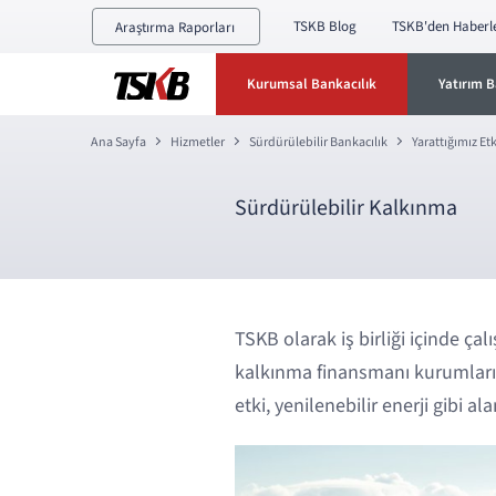
TSKB Blog
TSKB'den Haberl
Araştırma Raporları
Kurumsal Bankacılık
Yatırım B
Ana Sayfa
Hizmetler
Sürdürülebilir Bankacılık
Yarattığımız Etk
Sürdürülebilir Kalkınma
TSKB olarak iş birliği içinde çal
kalkınma finansmanı kurumları i
etki, yenilenebilir enerji gibi al