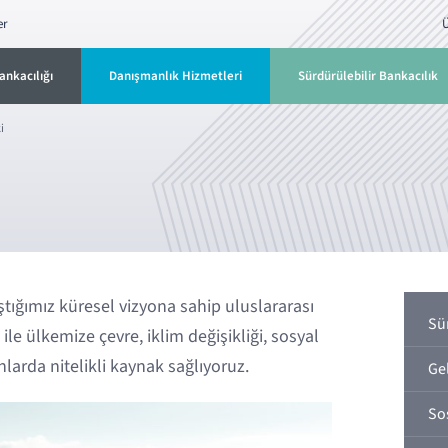
er
Ü
ankacılığı
Danışmanlık Hizmetleri
Sürdürülebilir Bankacılık
i
ıştığımız küresel vizyona sahip uluslararası
Sü
le ülkemize çevre, iklim değişikliği, sosyal
anlarda nitelikli kaynak sağlıyoruz.
Ge
So