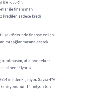
ı ise %60'dır.
onlar ile finansman
z kredileri sadece kredi
til sektörlerinde finanse edilen
azanımı sağlanmasına destek
turulmasını, atıkların tekrar
esini hedefliyoruz.
 %14’ine denk geliyor. Sayısı 476
it emisyonunun 14 milyon ton