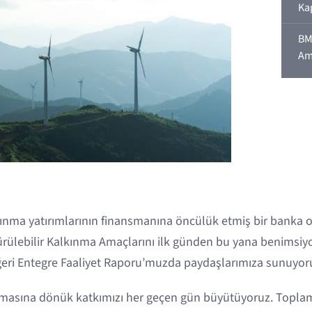
Ka
BM
Am
kınma yatırımlarının finansmanına öncülük etmiş bir banka ol
ülebilir Kalkınma Amaçlarını ilk günden bu yana benimsiyor
ğeri Entegre Faaliyet Raporu’muzda paydaşlarımıza sunuyor
nmasına dönük katkımızı her geçen gün büyütüyoruz. Toplam