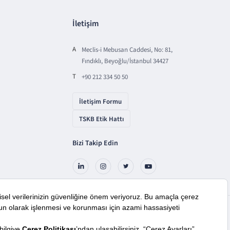
İletişim
A
Meclis-i Mebusan Caddesi, No: 81,
Fındıklı, Beyoğlu/İstanbul 34427
T
+90 212 334 50 50
İletişim Formu
TSKB Etik Hattı
Bizi Takip Edin