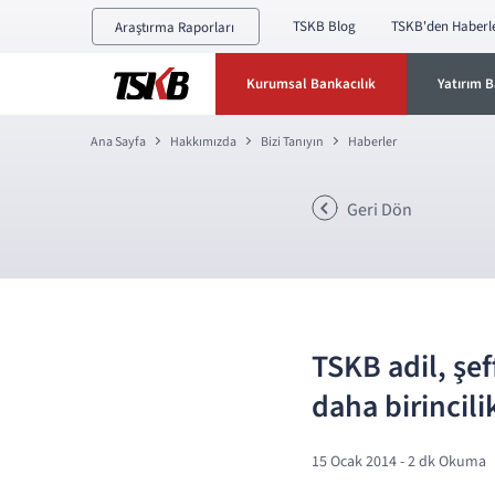
TSKB Blog
TSKB'den Haberl
Araştırma Raporları
Kurumsal Bankacılık
Yatırım B
Ana Sayfa
Hakkımızda
Bizi Tanıyın
Haberler
Geri Dön
TSKB adil, şef
daha birincili
15 Ocak 2014
- 2 dk Okuma