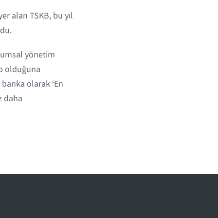
yer alan TSKB, bu yıl
ldu.
urumsal yönetim
ip olduğuna
 banka olarak ‘En
z daha