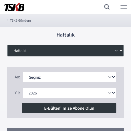
TSKB Gündem
Haftalık
Ay:
Yıl:
E-Bülten’imize Abone Olun